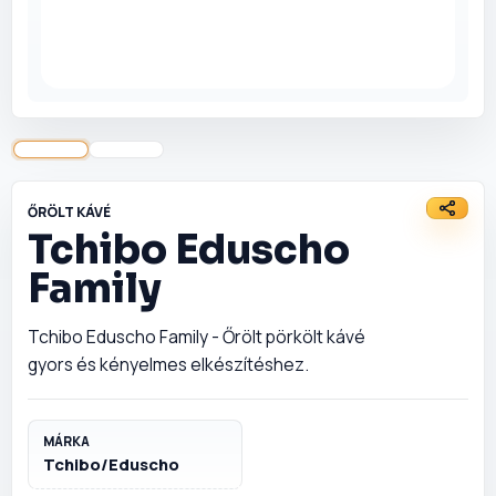
Szószok és
fűszerek
Tészták
Édességek
ŐRÖLT KÁVÉ
Illatosítók és
háztartás
Tchibo Eduscho
Family
Csomagajánlatok
Tchibo Eduscho Family - Őrölt pörkölt kávé
gyors és kényelmes elkészítéshez.
MÁRKA
Tchibo/Eduscho