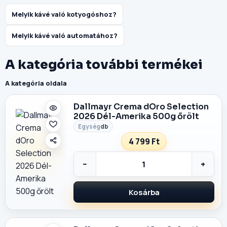
Melyik kávé való kotyogóshoz?
Melyik kávé való automatához?
A kategória további termékei
A kategória oldala
Dallmayr Crema dOro Selection
2026 Dél-Amerika 500g őrölt
db
4 799 Ft
−
+
Kosárba