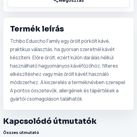
Termék leírás
Tchibo Eduscho Family egy őrölt pörkölt kávé,
praktikus választás, ha gyorsan szeretnél kávét
készíteni. Előre őrölt, ezért külön darálás nélkül
használható hagyományos kávéfőzőhöz, filteres
elkészítéshez vagy más őrölt kávét használó
módszerhez. A kiszerelés a terméknévben szerepel.
A pontos összetevők, allergének és tápértékek a
gyártói csomagoláson találhatók.
Kapcsolódó útmutatók
Összes útmutató