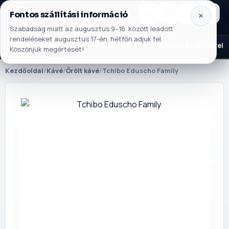
×
Fontos szállítási információ
NORSA CO BT
×
Kosár
Szabadság miatt az augusztus 9–16. között leadott
rendeléseket augusztus 17-én, hétfőn adjuk fel.
MENÜ
Kávé
Szörpök
Üdítők és italok
Szószok és fűszerek
Köszönjük megértését!
Betöltés...
Kezdőlap
🏠
Kezdőoldal
/
Kávé
/
Őrölt kávé
/
Tchibo Eduscho Family
Szállítás
🚚
Fiókom
👤
Kapcsolat
✉️
KATEGÓRIÁK
Kávé
Szörpök
Üdítők és italok