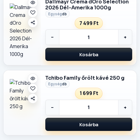
Dallmayr Crema dOro Selection
2026 Dél-Amerika 1000g
db
7 499 Ft
−
+
Kosárba
Tchibo Family őrölt kávé 250 g
db
1 699 Ft
−
+
Kosárba