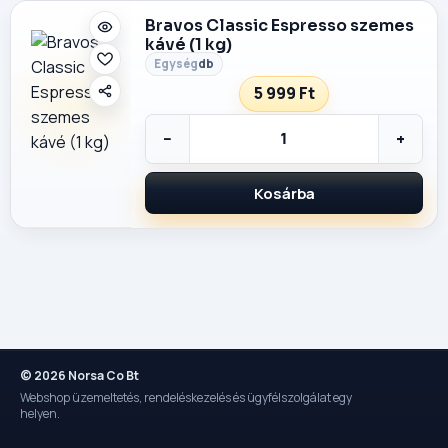
Bravos Classic Espresso szemes
kávé (1 kg)
db
5 999 Ft
−
+
Kosárba
© 2026 Norsa Co Bt
Webshop üzemeltetés, rendeléskezelés és ügyfélszolgálat egy
helyen.