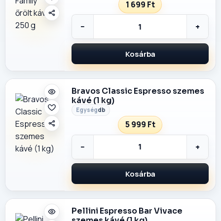
1 699 Ft
−
+
Kosárba
Bravos Classic Espresso szemes
kávé (1 kg)
db
5 999 Ft
−
+
Kosárba
Pellini Espresso Bar Vivace
szemes kávé (1 kg)