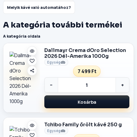
Melyik kávé való automatához?
A kategória további termékei
A kategória oldala
Dallmayr Crema dOro Selection
2026 Dél-Amerika 1000g
db
7 499 Ft
−
+
Kosárba
Tchibo Family őrölt kávé 250 g
db