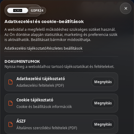
×
NORSA CO BT
GDPR24
×
Kosár
Adatkezelési és cookie-beállítások
MENÜ
Kávé
Szörpök
Üdítők és italok
Szószok és fűszerek
A weboldal a megfelelő működéshez szükséges sütiket használ.
Betöltés...
Az Ön döntése alapján statisztikai, marketing és preferencia sütik
Kezdőlap
🏠
is aktiválhatók. Beállításait bármikor módosíthatja.
Kezdőoldal
/
Kávé
/
Dallmayr Crema dOro Selection 2026 Dél-Amerika 500g őrölt
Szállítás
🚚
Adatkezelési tájékoztató
Részletes beállítások
Fiókom
👤
DOKUMENTUMOK
Nyissa meg a weboldalhoz tartozó tájékoztatókat és feltételeket.
Kapcsolat
✉️
Adatkezelési tájékoztató
Megnyitás
Adatkezelési feltételek (PDF)
KATEGÓRIÁK
Cookie tájékoztató
Kávé
Megnyitás
Cookie és beállítások információk
Szörpök
ÁSZF
Megnyitás
Általános szerződési feltételek (PDF)
Üdítők és
italok