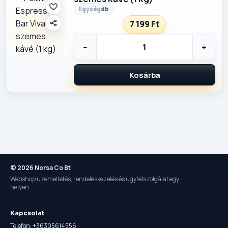
db
7 199 Ft
−
+
Kosárba
© 2026 Norsa Co Bt
Webshop üzemeltetés, rendeléskezelés és ügyfélszolgálat egy
helyen.
Kapcsolat
Telefon: +36305614556