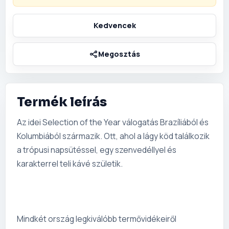
Termék leírás
Az idei Selection of the Year válogatás Brazíliából és
Kolumbiából származik. Ott, ahol a lágy köd találkozik
a trópusi napsütéssel, egy szenvedéllyel és
karakterrel teli kávé születik.
Mindkét ország legkiválóbb termővidékeiről