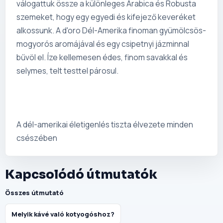
válogattuk össze a különleges Arabica és Robusta
szemeket, hogy egy egyedi és kifejező keveréket
alkossunk. A d'oro Dél-Amerika finoman gyümölcsös-
mogyorós aromájával és egy csipetnyi jázminnal
bűvöl el. Íze kellemesen édes, finom savakkal és
selymes, telt testtel párosul.
A dél-amerikai életigenlés tiszta élvezete minden
csészében
Kapcsolódó útmutatók
Összes útmutató
Melyik kávé való kotyogóshoz?