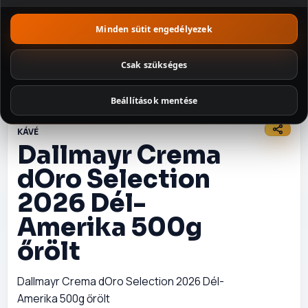
Minden sütit engedélyezek
Szószok és
fűszerek
Csak szükséges
Tészták
Beállítások mentése
Édességek
KÁVÉ
Illatosítók és
Dallmayr Crema
háztartás
dOro Selection
Csomagajánl
atok
2026 Dél-
Amerika 500g
őrölt
Dallmayr Crema dOro Selection 2026 Dél-
Amerika 500g őrölt