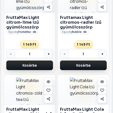
FruttaMax Light
Fruttamax Light
citrom-lime ízű
citromos-radler ízű
gyümölcsszörp
gyümölcsszörp
FruttaMax · db
Bubble · db
1 149 Ft
1 149 Ft
−
+
−
+
Kosárba
Kosárba
FruttaMax Light
FruttaMax Light Cola