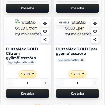
Kosárba
Kosárba
KIEMELT
FruttaMax GOLD
FruttaMax GOLD Eper
Citrom
gyümölcsszörp
gyümölcsszörp
FruttaMax · db
FruttaMax · db
1 299 Ft
1 299 Ft
−
+
−
+
Kosárba
Kosárba