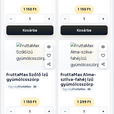
1 150 Ft
1 150 Ft
−
+
−
+
Kosárba
Kosárba
FruttaMax Szőlő ízű
FruttaMax Alma-
gyümölcsszörp
szilva-fahéj ízű
gyümölcsszörp
FruttaMax · db
FruttaMax · db
1 150 Ft
1 299 Ft
−
+
−
+