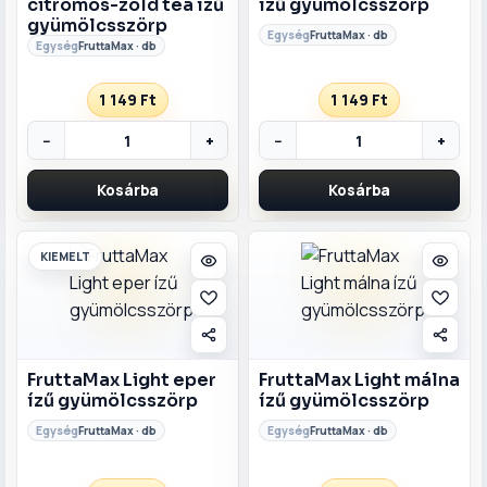
citromos-zöld tea ízű
ízű gyümölcsszörp
gyümölcsszörp
FruttaMax · db
FruttaMax · db
1 149 Ft
1 149 Ft
−
+
−
+
Kosárba
Kosárba
KIEMELT
FruttaMax Light eper
FruttaMax Light málna
ízű gyümölcsszörp
ízű gyümölcsszörp
FruttaMax · db
FruttaMax · db