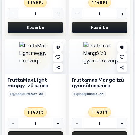
1 149 Ft
1 149 Ft
−
+
−
+
Kosárba
Kosárba
FruttaMax Light
Fruttamax Mangó ízű
meggy ízű szörp
gyümölcsszörp
FruttaMax · db
Bubble · db
1 149 Ft
1 149 Ft
−
+
−
+