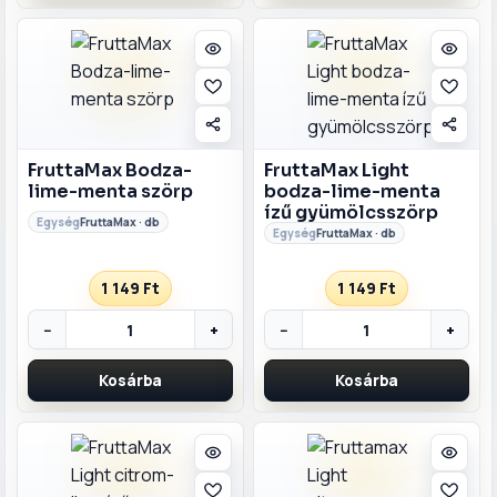
FruttaMax Bodza-
FruttaMax Light
lime-menta szörp
bodza-lime-menta
ízű gyümölcsszörp
FruttaMax · db
FruttaMax · db
1 149 Ft
1 149 Ft
−
+
−
+
Kosárba
Kosárba