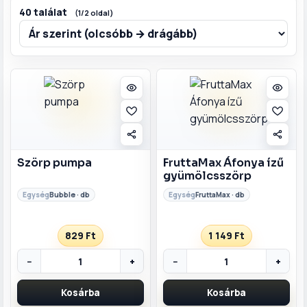
40 találat
(1/2 oldal)
Szószok és
fűszerek
Tészták
Édességek
Illatosítók és
háztartás
Szörp pumpa
FruttaMax Áfonya ízű
Csomagajánlatok
gyümölcsszörp
Bubble · db
FruttaMax · db
829 Ft
1 149 Ft
−
+
−
+
Kosárba
Kosárba