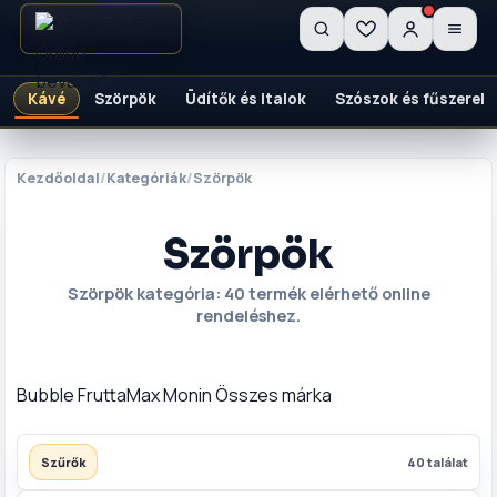
NORSA CO BT
×
Kosár
MENÜ
Kávé
Szörpök
Üdítők és italok
Szószok és fűszerek
Betöltés...
Kezdőlap
🏠
Kezdőoldal
/
Kategóriák
/
Szörpök
Szállítás
🚚
Fiókom
👤
Szörpök
Kapcsolat
✉️
Szörpök kategória: 40 termék elérhető online
rendeléshez.
KATEGÓRIÁK
Kávé
Bubble
FruttaMax
Monin
Összes márka
Szörpök
Szűrők
40 találat
Üdítők és italok