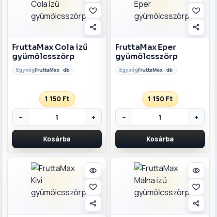
FruttaMax Cola ízű
FruttaMax Eper
gyümölcsszörp
gyümölcsszörp
FruttaMax · db
FruttaMax · db
1 150 Ft
1 150 Ft
−
+
−
+
Kosárba
Kosárba