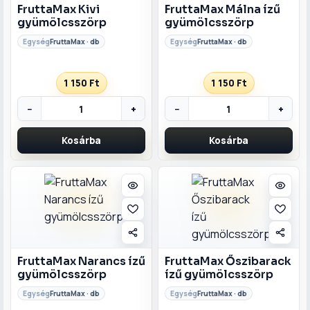
FruttaMax Kivi
FruttaMax Málna ízű
gyümölcsszörp
gyümölcsszörp
FruttaMax · db
FruttaMax · db
1 150 Ft
1 150 Ft
−
+
−
+
Kosárba
Kosárba
FruttaMax Narancs ízű
FruttaMax Őszibarack
gyümölcsszörp
ízű gyümölcsszörp
FruttaMax · db
FruttaMax · db