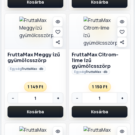
Kosárba
Kosárba
FruttaMax Meggy ízű
FruttaMax Citrom-
gyümölcsszörp
lime ízű
gyümölcsszörp
FruttaMax · db
FruttaMax · db
1 149 Ft
1 150 Ft
−
+
−
+
Kosárba
Kosárba