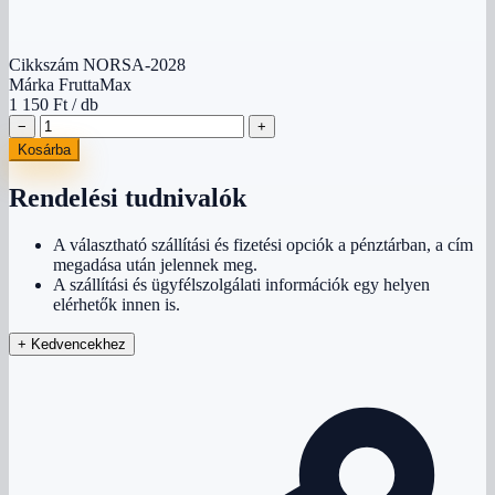
Cikkszám
NORSA-2028
Márka
FruttaMax
1 150 Ft
/ db
−
+
Kosárba
Rendelési tudnivalók
A választható szállítási és fizetési opciók a pénztárban, a cím
megadása után jelennek meg.
A szállítási és ügyfélszolgálati információk egy helyen
elérhetők innen is.
+
Kedvencekhez