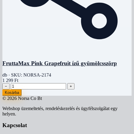
FruttaMax Pink Grapefruit ízű gyümölcsszörp
db · SKU: NORSA-2174
1 299 Ft
−
+
Kosárba
© 2026 Norsa Co Bt
Webshop üzemeltetés, rendeléskezelés és ügyfélszolgálat egy
helyen.
Kapcsolat