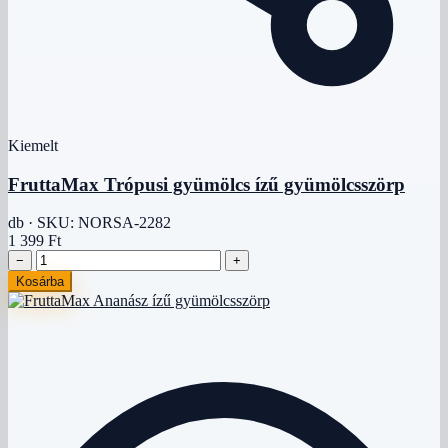
Kiemelt
FruttaMax Trópusi gyümölcs ízű gyümölcsszörp
db · SKU: NORSA-2282
1 399 Ft
−
+
Kosárba