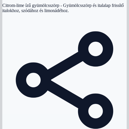
Citrom-lime ízű gyümölcsszörp - Gyümölcsszörp és italalap frissítő
italokhoz, szódához és limonádéhoz.