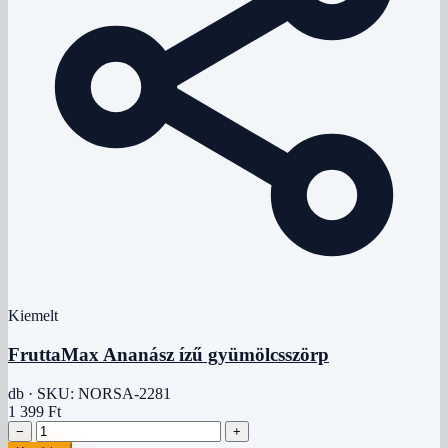
Kiemelt
FruttaMax Ananász ízű gyümölcsszörp
db · SKU: NORSA-2281
1 399 Ft
−
+