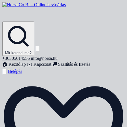
Mit keresel ma?
+36305614556
info@norsa.hu
🏠
Kezdőlap
✉️
Kapcsolat
🚚
Szállítás és fizetés
Belépés