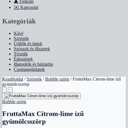
👤
Fiókom
✉️
Kapcsolat
Kategóriák
Kávé
Szörpök
Üdítők és italok
Szószok és fűszerek
Tészták
Édességek
Illatosítók és háztartás
Csomagajánlatok
Kezdőoldal
/
Szörpök
/
Bubble szörp
/
FruttaMax Citrom-lime ízű
gyümölcsszörp
Bubble szörp
FruttaMax Citrom-lime ízű
gyümölcsszörp