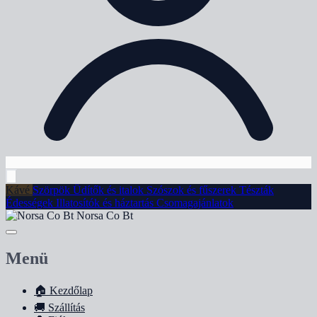
Kávé
Szörpök
Üdítők és italok
Szószok és fűszerek
Tészták
Édességek
Illatosítók és háztartás
Csomagajánlatok
Norsa Co Bt
Menü
🏠
Kezdőlap
🚚
Szállítás