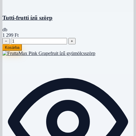
Tutti-frutti ízű szörp
db
1 299 Ft
−
+
Kosárba