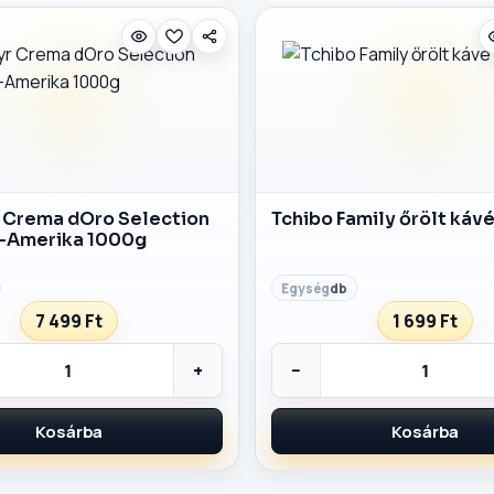
 Crema dOro Selection
Tchibo Family őrölt káv
-Amerika 1000g
db
7 499 Ft
1 699 Ft
+
−
Kosárba
Kosárba