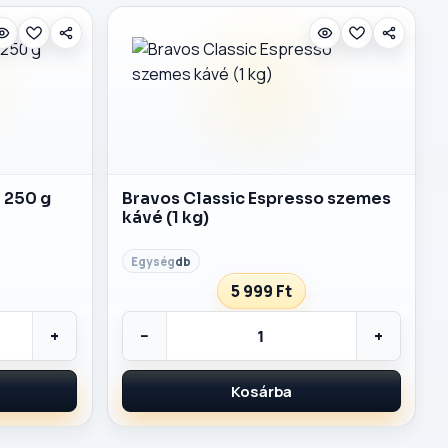
é 250 g
Bravos Classic Espresso szemes
kávé (1 kg)
db
5 999 Ft
+
−
+
Kosárba