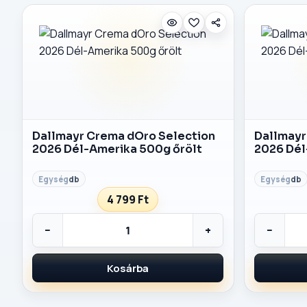
Dallmayr Crema dOro Selection
Dallmayr
2026 Dél-Amerika 500g őrölt
2026 Dél
db
db
4 799 Ft
−
+
−
Kosárba