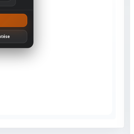
ánlatok
ntése