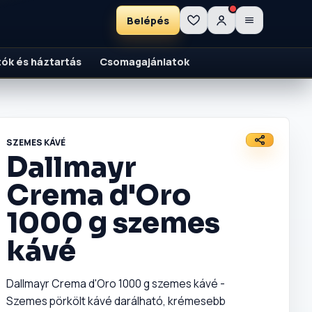
Belépés
ítók és háztartás
Csomagajánlatok
SZEMES KÁVÉ
Dallmayr
Crema d'Oro
1000 g szemes
kávé
Dallmayr Crema d'Oro 1000 g szemes kávé -
Szemes pörkölt kávé darálható, krémesebb