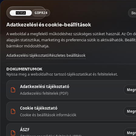
Mit keresel ma?
×
NORSA CO BT
Kosár
Be
GDPR24
Adatkezelési és cookie-beállítások
Kávé
Szörpök
Üdítők és italok
MENÜ
KATEGÓRIÁ
Betöltés...
A weboldal a megfelelő működéshez szükséges sütiket használ. Az Ön 
Kávé
Kezdőlap
🏠
alapján statisztikai, marketing és preferencia sütik is aktiválhatók. Beállít
Kezdőoldal
/
Kávé
/
Szemes kávé
/
Dallmayr Crema d'Oro 1000 g 
bármikor módosíthatja.
Szállítás
🚚
Szörpök
Adatkezelési tájékoztató
Részletes beállítások
Fiókom
👤
Üdítők és 
DOKUMENTUMOK
Nyissa meg a weboldalhoz tartozó tájékoztatókat és feltételeket.
Kapcsolat
✉️
Szószok 
Adatkezelési tájékoztató
Megn
Adatkezelési feltételek (PDF)
Tészták
Cookie tájékoztató
Édesség
Megn
Cookie és beállítások információk
Illatosítók
ÁSZF
háztartás
Megn