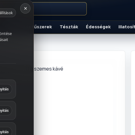
×
állítások
Szószok és fűszerek
Tészták
Édességek
Illatos
K
döntése
ásait
szemes kávé
italok
és fűszerek
yitás
ek
yitás
 és
yitás