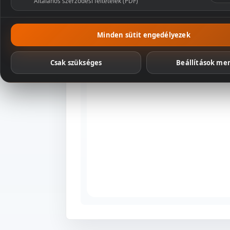
Általános szerződési feltételek (PDF)
Csomagaj
Minden sütit engedélyezek
Csak szükséges
Beállítások me