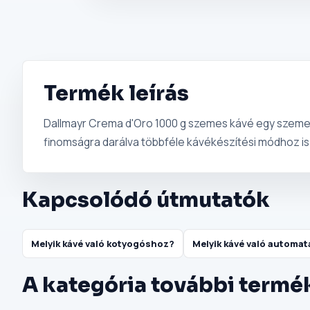
Termék leírás
Dallmayr Crema d'Oro 1000 g szemes kávé egy szemes 
finomságra darálva többféle kávékészítési módhoz is 
Kapcsolódó útmutatók
Melyik kávé való kotyogóshoz?
Melyik kávé való automa
A kategória további termé