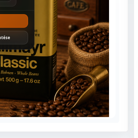
ánlatok
ntése