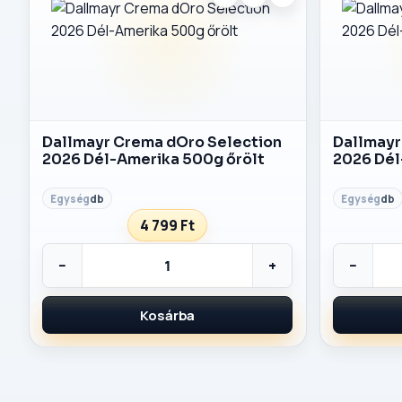
Dallmayr Crema dOro Selection
Dallmayr
2026 Dél-Amerika 500g őrölt
2026 Dél
db
db
4 799 Ft
−
+
−
Kosárba