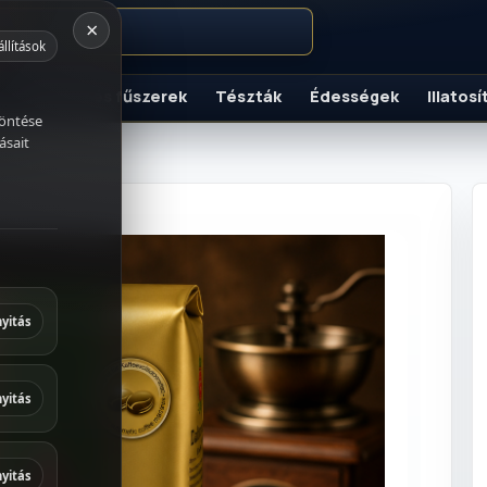
×
állítások
Szószok és fűszerek
Tészták
Édességek
Illatos
K
döntése
ásait
 kávé
italok
és fűszerek
yitás
ek
yitás
 és
yitás