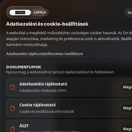
Mit keresel ma?
×
NORSA CO BT
Kosár
Be
GDPR24
Adatkezelési és cookie-beállítások
Kávé
Szörpök
Üdítők és italok
MENÜ
KATEGÓRIÁ
Betöltés...
A weboldal a megfelelő működéshez szükséges sütiket használ. Az Ön 
Kávé
Kezdőlap
🏠
alapján statisztikai, marketing és preferencia sütik is aktiválhatók. Beállít
Kezdőoldal
/
Kávé
/
Szemes kávé
/
Dallmayr Classic 500 g szemes
bármikor módosíthatja.
Szállítás
🚚
Szörpök
Adatkezelési tájékoztató
Részletes beállítások
Fiókom
👤
Üdítők és 
DOKUMENTUMOK
Nyissa meg a weboldalhoz tartozó tájékoztatókat és feltételeket.
Kapcsolat
✉️
Szószok 
Adatkezelési tájékoztató
Megn
Adatkezelési feltételek (PDF)
Tészták
Cookie tájékoztató
Édesség
Megn
Cookie és beállítások információk
Illatosítók
ÁSZF
háztartás
Megn