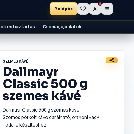
Belépés
ítók és háztartás
Csomagajánlatok
SZEMES KÁVÉ
Dallmayr
Classic 500 g
szemes kávé
Dallmayr Classic 500 g szemes kávé -
Szemes pörkölt kávé darálható, otthoni vagy
irodai elkészítéshez.