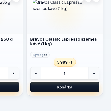
é 250 g
Bravos Classic Espresso szemes
kávé (1 kg)
db
5 999 Ft
+
−
+
Kosárba