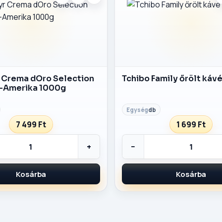
 Crema dOro Selection
Tchibo Family őrölt káv
-Amerika 1000g
db
7 499 Ft
1 699 Ft
+
−
Kosárba
Kosárba