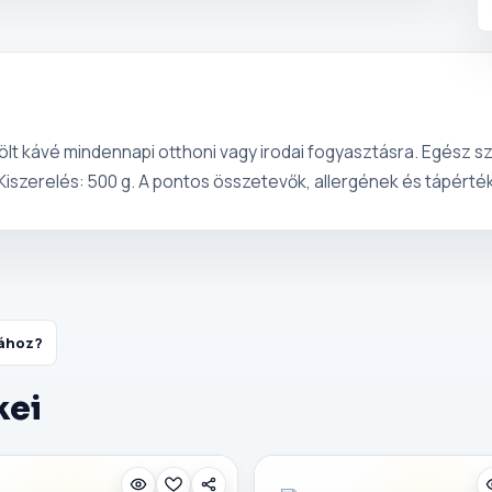
lt kávé mindennapi otthoni vagy irodai fogyasztásra. Egész s
 Kiszerelés: 500 g. A pontos összetevők, allergének és tápérté
tához?
kei