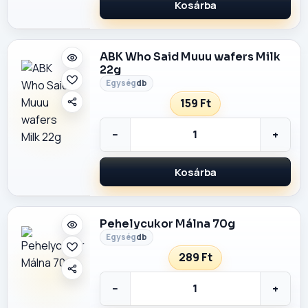
Kosárba
ABK Who Said Muuu wafers Milk
22g
db
159 Ft
−
+
Kosárba
Pehelycukor Málna 70g
db
289 Ft
−
+