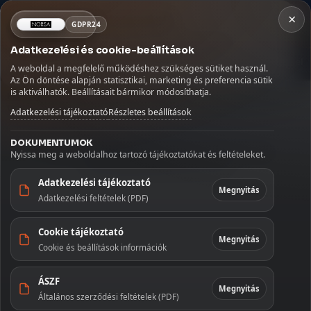
×
×
Fontos szállítási információ
NORSA CO BT
GDPR24
×
Kosár
Szabadság miatt az augusztus 9–16. között leadott
Adatkezelési és cookie-beállítások
rendeléseket augusztus 17-én, hétfőn adjuk fel.
MENÜ
Kávé
Szörpök
Üdítők és italok
Szószok és fűszerek
Köszönjük megértését!
A weboldal a megfelelő működéshez szükséges sütiket használ.
Betöltés...
Az Ön döntése alapján statisztikai, marketing és preferencia sütik
Kezdőlap
🏠
is aktiválhatók. Beállításait bármikor módosíthatja.
Kezdőoldal
/
Édességek
/
Ostya és nápolyi
/
Urbán Love Free nápolyi kakaós krémmel
Szállítás
🚚
Adatkezelési tájékoztató
Részletes beállítások
Fiókom
👤
DOKUMENTUMOK
Nyissa meg a weboldalhoz tartozó tájékoztatókat és feltételeket.
Kapcsolat
✉️
Adatkezelési tájékoztató
Megnyitás
Adatkezelési feltételek (PDF)
KATEGÓRIÁK
Cookie tájékoztató
Kávé
Megnyitás
Cookie és beállítások információk
Szörpök
ÁSZF
Megnyitás
Általános szerződési feltételek (PDF)
Üdítők és
italok