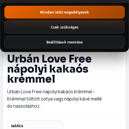
Minden sütit engedélyezek
Szószok és
fűszerek
Csak szükséges
Tészták
Beállítások mentése
Édességek
OSTYA ÉS NÁPOLYI
Urbán Love Free
Illatosítók és
háztartás
nápolyi kakaós
Csomagajánl
krémmel
atok
Urbán Love Free nápolyi kakaós krémmel -
Krémmel töltött ostya vagy nápolyi kávé mellé
és nassoláshoz.
MÁRKA