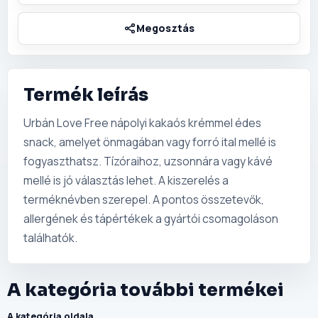
Termék leírás
Urbán Love Free nápolyi kakaós krémmel édes
snack, amelyet önmagában vagy forró ital mellé is
fogyaszthatsz. Tízóraihoz, uzsonnára vagy kávé
mellé is jó választás lehet. A kiszerelés a
terméknévben szerepel. A pontos összetevők,
allergének és tápértékek a gyártói csomagoláson
találhatók.
A kategória további termékei
A kategória oldala