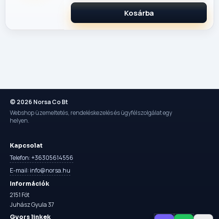
Kosárba
© 2026 Norsa Co Bt
Webshop üzemeltetés, rendeléskezelés és ügyfélszolgálat egy
helyen.
Kapcsolat
Telefon: +36305614556
E-mail: info@norsa.hu
Információk
2151 Fót
Juhász Gyula 37
Gyors linkek