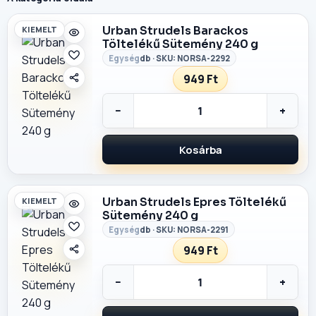
Urban Strudels Barackos
KIEMELT
Töltelékű Sütemény 240 g
db · SKU: NORSA-2292
949 Ft
−
+
Kosárba
Urban Strudels Epres Töltelékű
KIEMELT
Sütemény 240 g
db · SKU: NORSA-2291
949 Ft
−
+