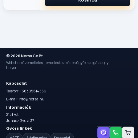
© 2026 Norsa Co Bt
Webshop üzemeltetés, rendeléskezelés és ügyfélszolgálat egy
helyen.
Kapcsolat
Telefon: +36305614556
E-mail: info@norsa.hu
Információk
2151 Fót
Juhász Gyula 37
Gyors linkek
ÁSZF
Adatkezelés
Kapcsolat