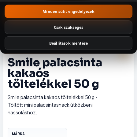
Minden sütit engedélyezek
Szószok és
fűszerek
Csak szükséges
Tészták
Beállítások mentése
Édességek
OSTYA ÉS NÁPOLYI
Smile palacsinta
Illatosítók és
háztartás
kakaós
Csomagajánl
töltelékkel 50 g
atok
Smile palacsinta kakaós töltelékkel 50 g -
Töltött mini palacsintasnack útközbeni
nassoláshoz.
MÁRKA