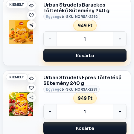
Urban Strudels Barackos
KIEMELT
Töltelékű Sütemény 240 g
db · SKU: NORSA-2292
949 Ft
−
+
Kosárba
Urban Strudels Epres Töltelékű
KIEMELT
Sütemény 240 g
db · SKU: NORSA-2291
949 Ft
−
+
Kosárba