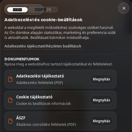
×
×
Fontos szállítási információ
NORSA CO BT
×
Kosár
Szabadság miatt az augusztus 9–16. között leadott
Adatkezelési és cookie-beállítások
rendeléseket augusztus 17-én, hétfőn adjuk fel.
MENÜ
Kávé
Szörpök
Üdítők és italok
Szószok és fűszerek
A weboldal a megfelelő működéshez szükséges sütiket használ.
Köszönjük megértését!
Betöltés...
Az Ön döntése alapján statisztikai, marketing és preferencia sütik
Kezdőlap
🏠
is aktiválhatók. Beállításait bármikor módosíthatja.
Kezdőoldal
/
Édességek
/
Ostya és nápolyi
/
Smile palacsinta kakaós töltelékkel 50 g
Adatkezelési tájékoztató
Részletes beállítások
Szállítás
🚚
DOKUMENTUMOK
Fiókom
👤
Nyissa meg a weboldalhoz tartozó tájékoztatókat és feltételeket.
Kapcsolat
✉️
Adatkezelési tájékoztató
Megnyitás
Adatkezelési feltételek (PDF)
KATEGÓRIÁK
Cookie tájékoztató
Kávé
Megnyitás
Cookie és beállítások információk
Szörpök
ÁSZF
Megnyitás
Általános szerződési feltételek (PDF)
Üdítők és
italok