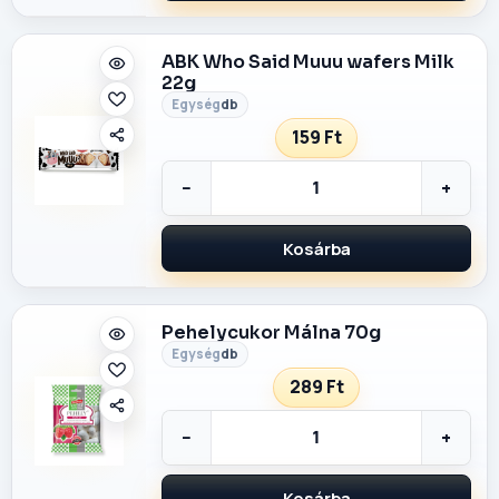
ABK Who Said Muuu wafers Milk
22g
db
159 Ft
−
+
Kosárba
Pehelycukor Málna 70g
db
289 Ft
−
+
Kosárba