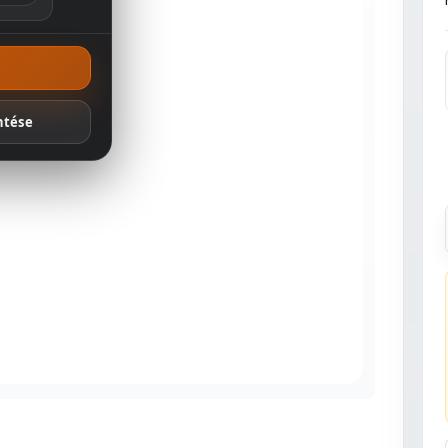
ánlatok
ntése