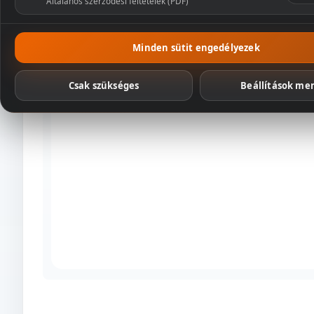
Általános szerződési feltételek (PDF)
Csomagaj
Minden sütit engedélyezek
Csak szükséges
Beállítások me