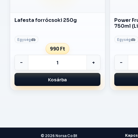
Lafesta forrócsoki 250g
Power Fruit Berry Mix üd
750ml (L
db
db
990 Ft
−
+
−
Kosárba
© 2026 Norsa Co Bt
Kapcs