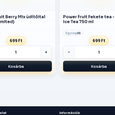
ítőital
Power Fruit Fekete tea 
imited)
Ice Tea 750 ml
db
699 Ft
699 Ft
+
−
Kosárba
Kosárba
olat
Információk