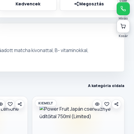
Viber
Hívás
Kosár
adott matcha kivonattal, B- vitaminokkal,
A kategória oldala
KIEMELT