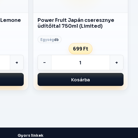
- Lemone
Power Fruit Japán cseresznye
üdítőital 750ml (Limited)
db
699 Ft
+
−
+
Kosárba
Gyors linkek