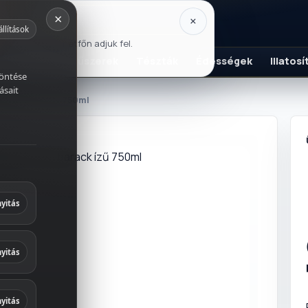
×
×
állítások
usztus 17-én, hétfőn adjuk fel.
K
Szószok és fűszerek
Tészták
Édességek
Illatos
döntése
ásait
szibarack ízű 750ml
italok
és fűszerek
yitás
ek
yitás
 és
yitás