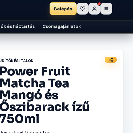
Belépés
ítók és háztartás
Csomagajánlatok
ÜDÍTŐK ÉS ITALOK
Power Fruit
Matcha Tea
Mangó és
Őszibarack ízű
750ml
Power Fruit Matcha Tea