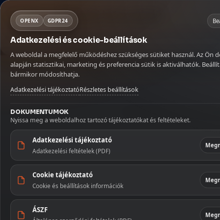
Fontos szállítási információ
Mit keresel ma?
NORSA CO BT
×
Kosár
Be
OPENX
GDPR24
Szabadság miatt az augusztus 9–16. között leadott rendeléseket aug
Adatkezelési és cookie-beállítások
Köszönjük megértését!
MENÜ
KATEGÓRIÁ
Kávé
Szörpök
Üdítők és italok
Betöltés...
A weboldal a megfelelő működéshez szükséges sütiket használ. Az Ön 
Kávé
Kezdőlap
🏠
alapján statisztikai, marketing és preferencia sütik is aktiválhatók. Beállít
Kezdőoldal
/
Üdítők és italok
/
Power Fruit Matcha Tea Mangó és Ő
bármikor módosíthatja.
Szállítás
🚚
Szörpök
Adatkezelési tájékoztató
Részletes beállítások
Fiókom
👤
Üdítők és 
DOKUMENTUMOK
Nyissa meg a weboldalhoz tartozó tájékoztatókat és feltételeket.
Kapcsolat
✉️
Szószok 
Adatkezelési tájékoztató
Megn
Adatkezelési feltételek (PDF)
Tészták
Cookie tájékoztató
Édesség
Megn
Cookie és beállítások információk
Illatosítók
háztartás
ÁSZF
Megn