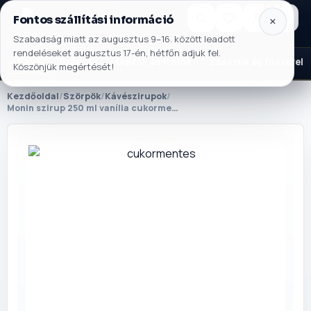
×
Fontos szállítási információ
NORSA CO BT
×
Kosár
Szabadság miatt az augusztus 9–16. között leadott
rendeléseket augusztus 17-én, hétfőn adjuk fel.
MENÜ
Kávé
Szörpök
Üdítők és italok
Szószok és fűszerek
Köszönjük megértését!
Betöltés...
Kezdőlap
🏠
Kezdőoldal
/
Szörpök
/
Kávészirupok
/
Monin szirup 250 ml vanília cukormentes
Szállítás
🚚
Fiókom
👤
Kapcsolat
✉️
KATEGÓRIÁK
Kávé
Szörpök
Üdítők és italok