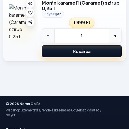
Monin karamell (Caramel) szirup
0,25 l
db
1 999 Ft
−
+
Kosárba
© 2026 Norsa Co Bt
Webshop üzemeltetés, rendeléskezelés és ügyfélszolgálat egy
helyen.