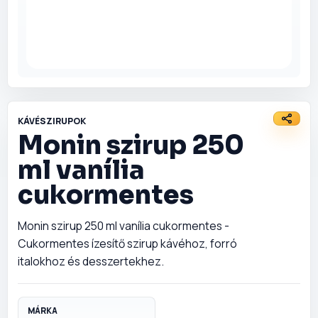
Szószok és
fűszerek
Tészták
Édességek
KÁVÉSZIRUPOK
Monin szirup 250
Illatosítók és
háztartás
ml vanília
Csomagajánlatok
cukormentes
Monin szirup 250 ml vanília cukormentes -
Cukormentes ízesítő szirup kávéhoz, forró
italokhoz és desszertekhez.
MÁRKA