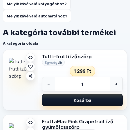
Melyik kávé való kotyogóshoz?
Melyik kávé való automatához?
A kategória további termékei
A kategória oldala
Tutti-frutti ízű szörp
db
1 299 Ft
−
+
Kosárba
FruttaMax Pink Grapefruit ízű
gyümölcsszörp