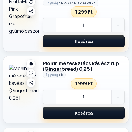
db · SKU: NORSA-2174
1 299 Ft
−
+
Kosárba
Monin mézeskalács kávészirup
(Gingerbread) 0,25 l
db
1 999 Ft
−
+
Kosárba