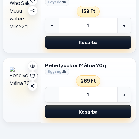
db
159 Ft
−
+
Kosárba
Pehelycukor Málna 70g
db
289 Ft
−
+
Kosárba