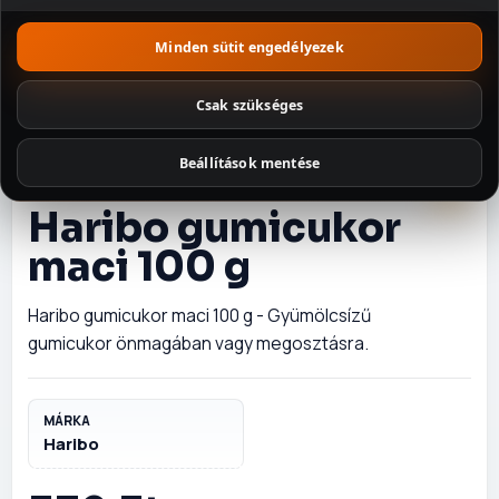
Minden sütit engedélyezek
Szószok és
fűszerek
Csak szükséges
Tészták
Beállítások mentése
Édességek
GUMICUKOR
Haribo gumicukor
Illatosítók és
háztartás
maci 100 g
Csomagajánl
atok
Haribo gumicukor maci 100 g - Gyümölcsízű
gumicukor önmagában vagy megosztásra.
MÁRKA
Haribo