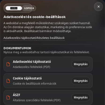
×
×
Fontos szállítási információ
NORSA CO BT
GDPR24
×
Kosár
Szabadság miatt az augusztus 9–16. között leadott
Adatkezelési és cookie-beállítások
rendeléseket augusztus 17-én, hétfőn adjuk fel.
MENÜ
Kávé
Szörpök
Üdítők és italok
Szószok és fűszerek
Köszönjük megértését!
A weboldal a megfelelő működéshez szükséges sütiket használ.
Betöltés...
Az Ön döntése alapján statisztikai, marketing és preferencia sütik
Kezdőlap
🏠
is aktiválhatók. Beállításait bármikor módosíthatja.
Kezdőoldal
/
Édességek
/
Gumicukor
/
Haribo gumicukor maci 100 g
Szállítás
🚚
Adatkezelési tájékoztató
Részletes beállítások
Fiókom
👤
DOKUMENTUMOK
Nyissa meg a weboldalhoz tartozó tájékoztatókat és feltételeket.
Kapcsolat
✉️
Adatkezelési tájékoztató
Megnyitás
Adatkezelési feltételek (PDF)
KATEGÓRIÁK
Cookie tájékoztató
Kávé
Megnyitás
Cookie és beállítások információk
Szörpök
ÁSZF
Megnyitás
Általános szerződési feltételek (PDF)
Üdítők és
italok