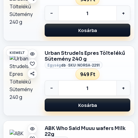
−
+
Kosárba
Urban Strudels Epres Töltelékű
KIEMELT
Sütemény 240 g
db · SKU: NORSA-2291
949 Ft
−
+
Kosárba
ABK Who Said Muuu wafers Milk
22g