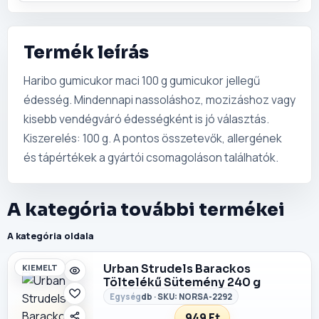
Termék leírás
Haribo gumicukor maci 100 g gumicukor jellegű
édesség. Mindennapi nassoláshoz, mozizáshoz vagy
kisebb vendégváró édességként is jó választás.
Kiszerelés: 100 g. A pontos összetevők, allergének
és tápértékek a gyártói csomagoláson találhatók.
A kategória további termékei
A kategória oldala
Urban Strudels Barackos
KIEMELT
Töltelékű Sütemény 240 g
db · SKU: NORSA-2292
949 Ft