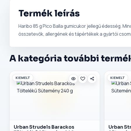
Termék leírás
Haribo 85 g Pico Balla gumicukor jellegű édesség. Mi
összetevők, allergének és tápértékek a gyártói csom
A kategória további termé
KIEMELT
KIEMELT
Urban Strudels Barackos
Urban St