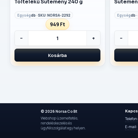
Töltelékű Sütemény 240 g
Sütemén
db · SKU: NORSA-2292
db 
949 Ft
−
+
−
Kosárba
© 2026 Norsa Co Bt
Kapcs
Webshop üzemeltetés,
Telefo
rendeléskezelés és
E-mail:
ügyfélszolgálat egy helyen.