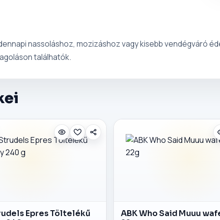
ndennapi nassoláshoz, mozizáshoz vagy kisebb vendégváró édes
agoláson találhatók.
kei
rudels Epres Töltelékű
ABK Who Said Muuu wafe