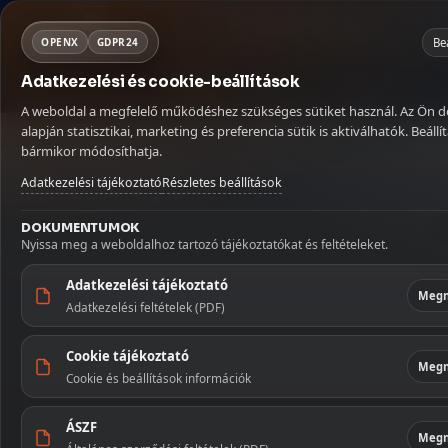
Mit keresel ma?
NORSA CO BT
×
Kosár
Be
OPENX
GDPR24
Adatkezelési és cookie-beállítások
MENÜ
KATEGÓRIÁ
Kávé
Szörpök
Üdítők és italok
Betöltés...
A weboldal a megfelelő működéshez szükséges sütiket használ. Az Ön 
Kávé
Kezdőlap
🏠
alapján statisztikai, marketing és preferencia sütik is aktiválhatók. Beállít
Kezdőoldal
/
Édességek
/
Gumicukor
/
Haribo 85 g Pico Balla
bármikor módosíthatja.
Szállítás
🚚
Szörpök
Adatkezelési tájékoztató
Részletes beállítások
Fiókom
👤
Üdítők és 
DOKUMENTUMOK
Nyissa meg a weboldalhoz tartozó tájékoztatókat és feltételeket.
Kapcsolat
✉️
Szószok 
Adatkezelési tájékoztató
Megn
Adatkezelési feltételek (PDF)
Tészták
Cookie tájékoztató
Édesség
Megn
Cookie és beállítások információk
Illatosítók
háztartás
ÁSZF
Megn