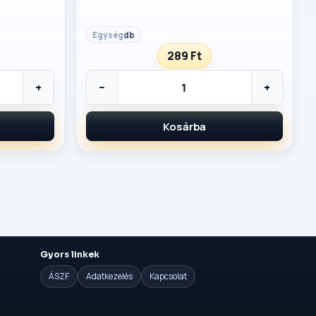
db
289 Ft
+
−
+
Kosárba
Gyors linkek
ÁSZF
Adatkezelés
Kapcsolat