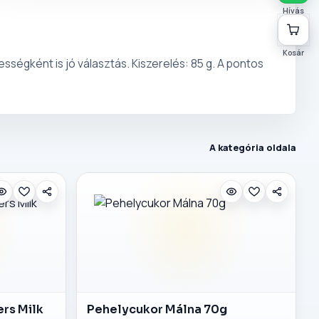
Hívás
Kosár
ségként is jó választás. Kiszerelés: 85 g. A pontos
A kategória oldala
rs Milk
Pehelycukor Málna 70g