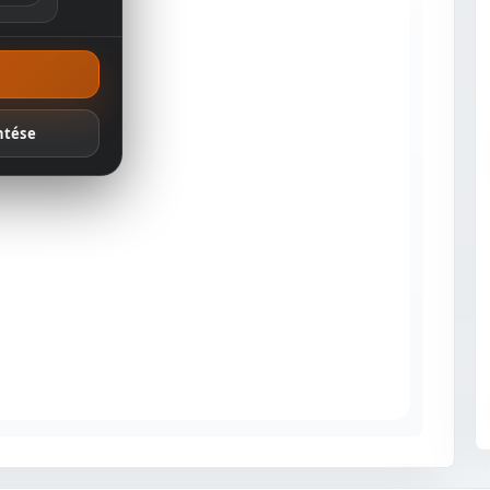
ánlatok
ntése