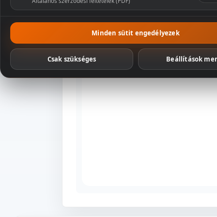
Általános szerződési feltételek (PDF)
Csomagaj
Minden sütit engedélyezek
Csak szükséges
Beállítások me