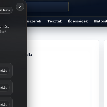
×
állítások
K
Szószok és fűszerek
Tészták
Édességek
Illatos
döntése
ásait
italok
és fűszerek
yitás
ek
yitás
 és
yitás