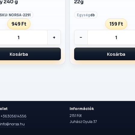
y 240 g
22g
· SKU: NORSA-2291
db
949 Ft
159 Ft
+
−
Kosárba
Kosárba
olat
Információk
2151 Fót
n: +36305614556
Juhász Gyula 37
 info@norsa.hu