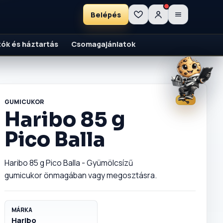
Belépés
ítók és háztartás
Csomagajánlatok
GUMICUKOR
Haribo 85 g
Pico Balla
Haribo 85 g Pico Balla - Gyümölcsízű
gumicukor önmagában vagy megosztásra.
MÁRKA
Haribo