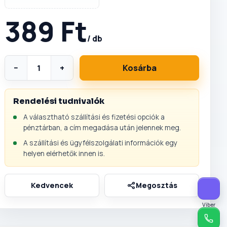
389 Ft
/ db
−
+
Kosárba
Rendelési tudnivalók
A választható szállítási és fizetési opciók a
pénztárban, a cím megadása után jelennek meg.
A szállítási és ügyfélszolgálati információk egy
helyen elérhetők innen is.
Viber