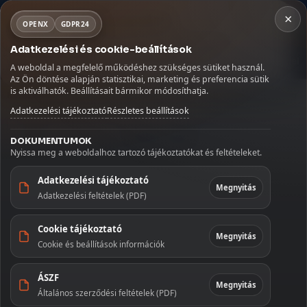
×
×
Fontos szállítási információ
NORSA CO BT
OPENX
GDPR24
×
Kosár
Szabadság miatt az augusztus 9–16. között leadott
Adatkezelési és cookie-beállítások
rendeléseket augusztus 17-én, hétfőn adjuk fel.
MENÜ
Kávé
Szörpök
Üdítők és italok
Szószok és fűszerek
Köszönjük megértését!
A weboldal a megfelelő működéshez szükséges sütiket használ.
Betöltés...
Az Ön döntése alapján statisztikai, marketing és preferencia sütik
Kezdőlap
🏠
is aktiválhatók. Beállításait bármikor módosíthatja.
Kezdőoldal
/
Édességek
/
Sütemény és keksz
/
Felixbon drazsé 20 g
Adatkezelési tájékoztató
Részletes beállítások
Szállítás
🚚
DOKUMENTUMOK
Fiókom
👤
Nyissa meg a weboldalhoz tartozó tájékoztatókat és feltételeket.
Kapcsolat
✉️
Adatkezelési tájékoztató
Megnyitás
Adatkezelési feltételek (PDF)
KATEGÓRIÁK
Cookie tájékoztató
Kávé
Megnyitás
Cookie és beállítások információk
Szörpök
ÁSZF
Megnyitás
Általános szerződési feltételek (PDF)
Üdítők és italok