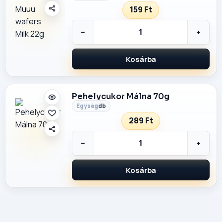
159 Ft
−
+
Kosárba
Pehelycukor Málna 70g
db
289 Ft
−
+
Kosárba