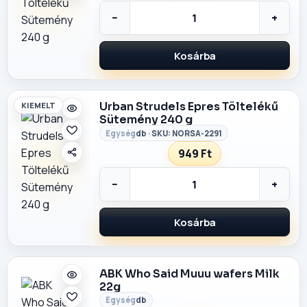
−
+
Kosárba
Urban Strudels Epres Töltelékű
KIEMELT
Sütemény 240 g
db · SKU: NORSA-2291
949 Ft
−
+
Kosárba
ABK Who Said Muuu wafers Milk
22g
db