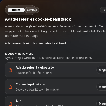
Mit keresel ma?
×
NORSA CO BT
Kosár
Be
GDPR24
Adatkezelési és cookie-beállítások
Kávé
Szörpök
Üdítők és italok
MENÜ
KATEGÓRIÁ
Betöltés...
A weboldal a megfelelő működéshez szükséges sütiket használ. Az Ön 
Kávé
Kezdőlap
🏠
alapján statisztikai, marketing és preferencia sütik is aktiválhatók. Beállít
Kezdőoldal
/
Tészták
/
Hagyományos tészta
/
Eperlevél 200 g
bármikor módosíthatja.
Szállítás
🚚
Szörpök
Adatkezelési tájékoztató
Részletes beállítások
Fiókom
👤
Üdítők és 
DOKUMENTUMOK
Nyissa meg a weboldalhoz tartozó tájékoztatókat és feltételeket.
Kapcsolat
✉️
Szószok 
Adatkezelési tájékoztató
Megn
Adatkezelési feltételek (PDF)
Tészták
Cookie tájékoztató
Édesség
Megn
Cookie és beállítások információk
Illatosítók
ÁSZF
háztartás
Megn