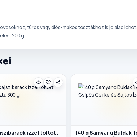
vesekhez, túrós vagy diós-mákos tésztákhoz is jó alap lehet. 
elés: 200 g.
kei
jszibarack ízzel töltött
140 g Samyang Buldak T