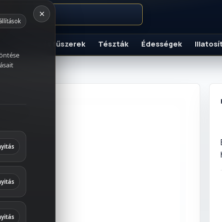
×
állítások
Szószok és fűszerek
Tészták
Édességek
Illatos
K
döntése
ásait
italok
és fűszerek
yitás
ek
yitás
 és
yitás