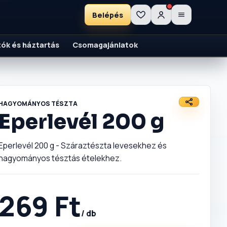
Belépés
ítók és háztartás
Csomagajánlatok
HAGYOMÁNYOS TÉSZTA
Eperlevél 200 g
Eperlevél 200 g - Száraztészta levesekhez és
hagyományos tésztás ételekhez.
269 Ft
/ db