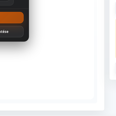
ánlatok
ntése