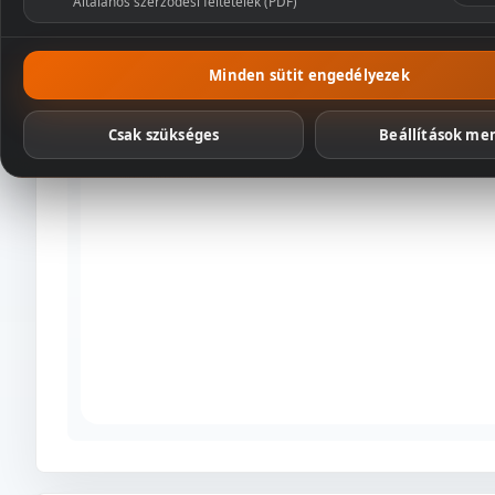
Általános szerződési feltételek (PDF)
Csomagaj
Minden sütit engedélyezek
Csak szükséges
Beállítások me