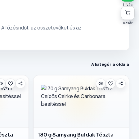
Hívás
Kosár
A főzési időt, az összetevőket és az
A kategória oldala
észta
130 g Samyang Buldak Tészta