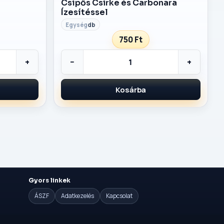
Csípős Csirke és Carbonara
Ízesítéssel
db
750 Ft
+
−
+
Kosárba
Gyors linkek
ÁSZF
Adatkezelés
Kapcsolat