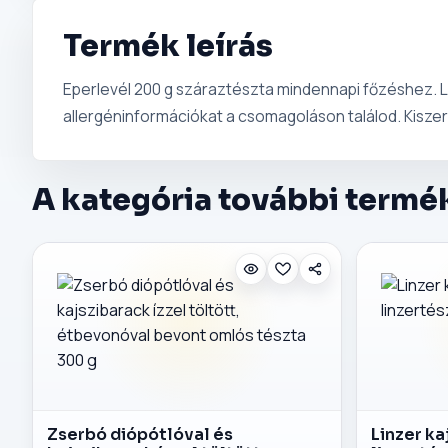
Termék leírás
Eperlevél 200 g száraztészta mindennapi főzéshez. Le
allergéninformációkat a csomagoláson találod. Kiszer
A kategória további termé
Zserbó diópótlóval és
Linzer ka