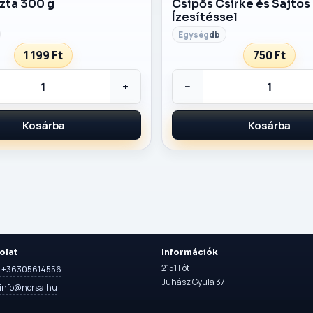
szta 300 g
Csípős Csirke és Sajtos
Ízesítéssel
db
1 199 Ft
750 Ft
+
−
Kosárba
Kosárba
olat
Információk
2151 Fót
n: +36305614556
Juhász Gyula 37
 info@norsa.hu