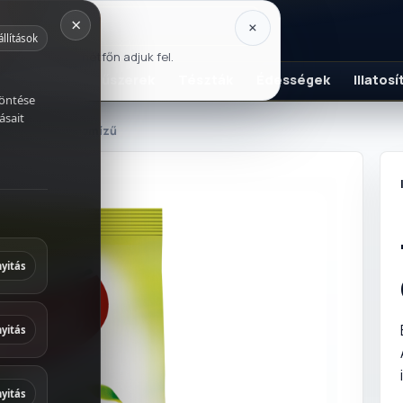
×
×
állítások
usztus 17-én, hétfőn adjuk fel.
K
Szószok és fűszerek
Tészták
Édességek
Illatos
döntése
ásait
alpor 300 g citromízű
italok
és fűszerek
yitás
ek
yitás
 és
yitás