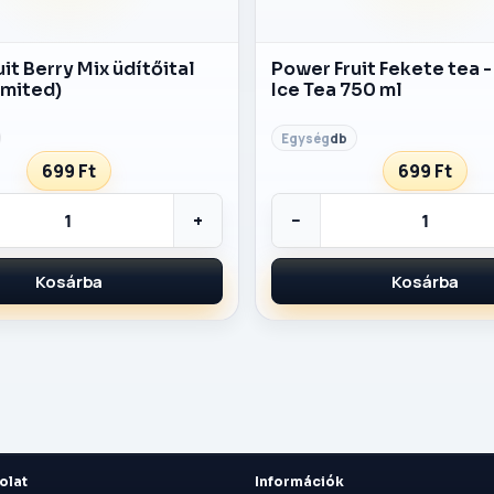
ítőital
Power Fruit Fekete tea 
imited)
Ice Tea 750 ml
db
699 Ft
699 Ft
+
−
Kosárba
Kosárba
olat
Információk