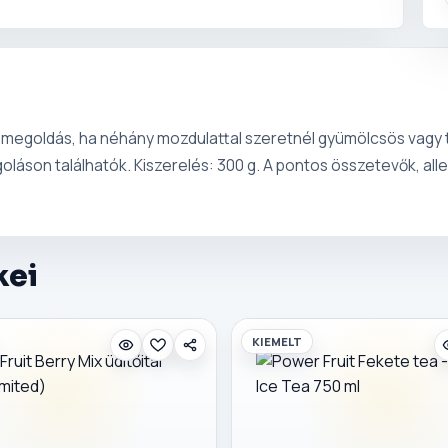
ors megoldás, ha néhány mozdulattal szeretnél gyümölcsös vagy t
agoláson találhatók. Kiszerelés: 300 g. A pontos összetevők, 
kei
KIEMELT