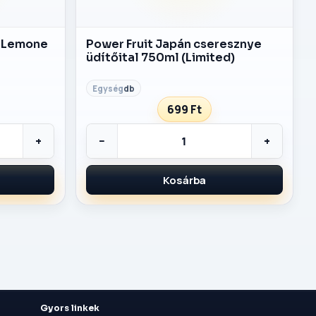
- Lemone
Power Fruit Japán cseresznye
üdítőital 750ml (Limited)
db
699 Ft
+
−
+
Kosárba
Gyors linkek