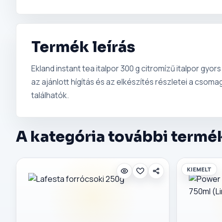
Termék leírás
Ekland instant tea italpor 300 g citromízű italpor gy
az ajánlott hígítás és az elkészítés részletei a csom
találhatók.
A kategória további termé
KIEMELT