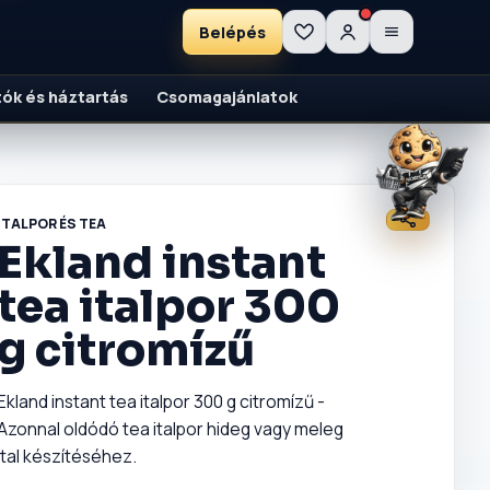
Belépés
ítók és háztartás
Csomagajánlatok
ITALPOR ÉS TEA
Ekland instant
tea italpor 300
g citromízű
Ekland instant tea italpor 300 g citromízű -
Azonnal oldódó tea italpor hideg vagy meleg
ital készítéséhez.