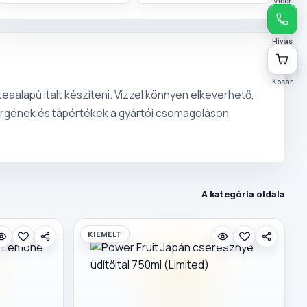
Viber
Hívás
Kosár
eaalapú italt készíteni. Vízzel könnyen elkeverhető,
allergének és tápértékek a gyártói csomagoláson
A kategória oldala
KIEMELT