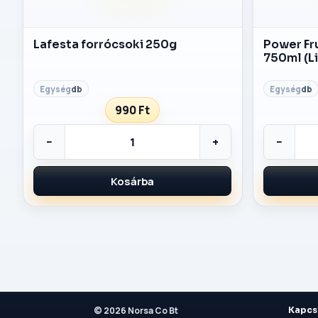
Lafesta forrócsoki 250g
Power Fruit Berry Mix üd
750ml (L
db
db
990 Ft
−
+
−
Kosárba
© 2026 Norsa Co Bt
Kapcs