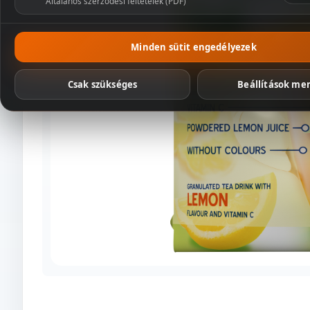
Általános szerződési feltételek (PDF)
Csomagaj
Minden sütit engedélyezek
Csak szükséges
Beállítások me