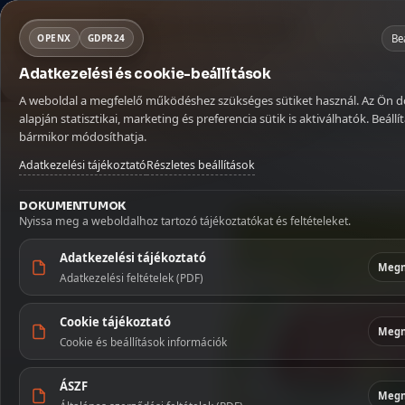
Fontos szállítási információ
Mit keresel ma?
NORSA CO BT
×
Kosár
Be
OPENX
GDPR24
Szabadság miatt az augusztus 9–16. között leadott rendeléseket aug
Adatkezelési és cookie-beállítások
Köszönjük megértését!
MENÜ
KATEGÓRIÁ
Kávé
Szörpök
Üdítők és italok
Betöltés...
A weboldal a megfelelő működéshez szükséges sütiket használ. Az Ön 
Kávé
Kezdőlap
🏠
alapján statisztikai, marketing és preferencia sütik is aktiválhatók. Beállít
Kezdőoldal
/
Üdítők és italok
/
Italpor és tea
/
Ekland instant tea it
bármikor módosíthatja.
Szállítás
🚚
Szörpök
Adatkezelési tájékoztató
Részletes beállítások
Fiókom
👤
Üdítők és 
DOKUMENTUMOK
Nyissa meg a weboldalhoz tartozó tájékoztatókat és feltételeket.
Kapcsolat
✉️
Szószok 
Adatkezelési tájékoztató
Megn
Adatkezelési feltételek (PDF)
Tészták
Cookie tájékoztató
Édesség
Megn
Cookie és beállítások információk
Illatosítók
háztartás
ÁSZF
Megn