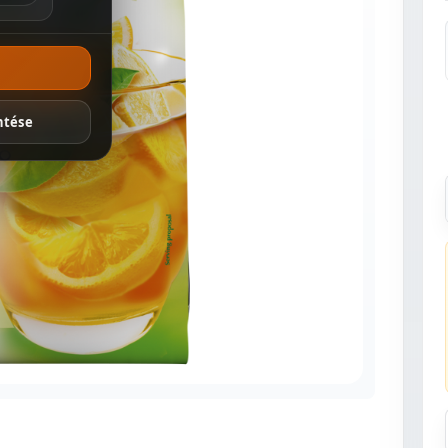
ánlatok
ntése