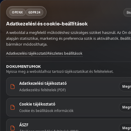
Fontos szállítási információ
Mit keresel ma?
NORSA CO BT
×
Kosár
Be
OPENX
GDPR24
Szabadság miatt az augusztus 9–16. között leadott rendeléseket aug
Adatkezelési és cookie-beállítások
Köszönjük megértését!
MENÜ
KATEGÓRIÁ
Kávé
Szörpök
Üdítők és italok
Betöltés...
A weboldal a megfelelő működéshez szükséges sütiket használ. Az Ön 
Kávé
Kezdőlap
🏠
alapján statisztikai, marketing és preferencia sütik is aktiválhatók. Beállít
Kezdőoldal
/
Kávé
/
Szemes kávé
/
Dallmayr Crema Prodomo 1000 
bármikor módosíthatja.
Szállítás
🚚
Szörpök
Adatkezelési tájékoztató
Részletes beállítások
Fiókom
👤
Üdítők és 
DOKUMENTUMOK
Nyissa meg a weboldalhoz tartozó tájékoztatókat és feltételeket.
Kapcsolat
✉️
Szószok 
Adatkezelési tájékoztató
Megn
Adatkezelési feltételek (PDF)
Tészták
Cookie tájékoztató
Édesség
Megn
Cookie és beállítások információk
Illatosítók
háztartás
ÁSZF
Megn