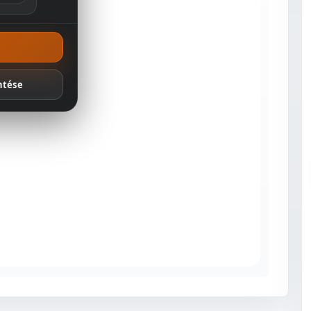
ánlatok
ntése