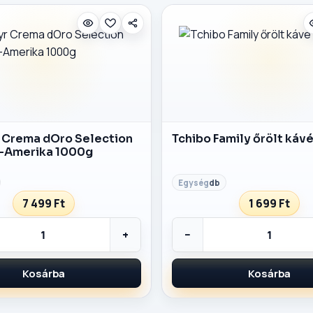
 Crema dOro Selection
Tchibo Family őrölt káv
-Amerika 1000g
db
7 499 Ft
1 699 Ft
+
−
Kosárba
Kosárba