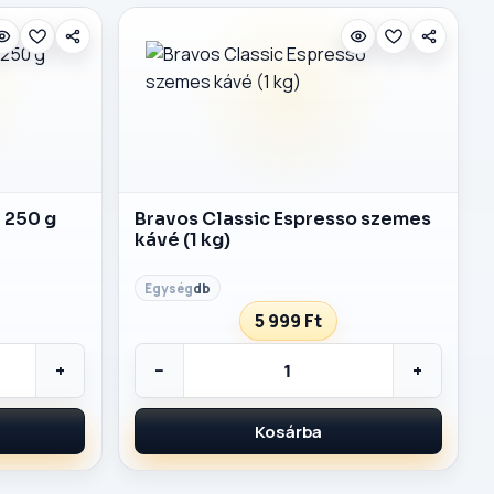
é 250 g
Bravos Classic Espresso szemes
kávé (1 kg)
db
5 999 Ft
+
−
+
Kosárba