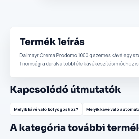
Termék leírás
Dallmayr Crema Prodomo 1000 g szemes kávé egy szem
finomságra darálva többféle kávékészítési módhoz is 
Kapcsolódó útmutatók
Melyik kávé való kotyogóshoz?
Melyik kávé való automa
A kategória további termé