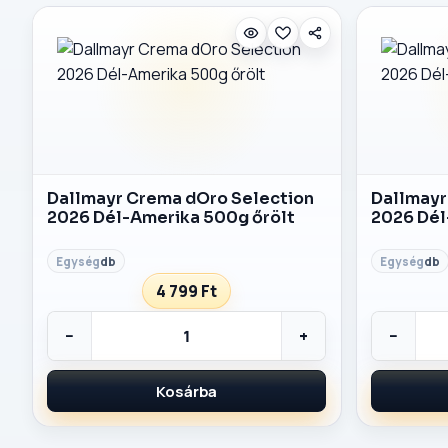
Dallmayr Crema dOro Selection
Dallmayr
2026 Dél-Amerika 500g őrölt
2026 Dél
db
db
4 799 Ft
−
+
−
Kosárba