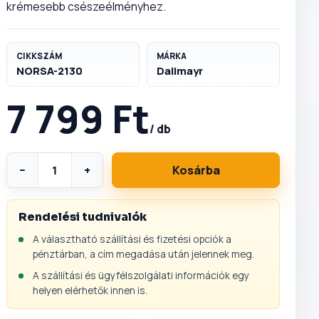
krémesebb csészeélményhez.
CIKKSZÁM
MÁRKA
NORSA-2130
Dallmayr
7 799 Ft
/ db
−
+
Kosárba
Rendelési tudnivalók
A választható szállítási és fizetési opciók a
pénztárban, a cím megadása után jelennek meg.
A szállítási és ügyfélszolgálati információk egy
helyen elérhetők innen is.