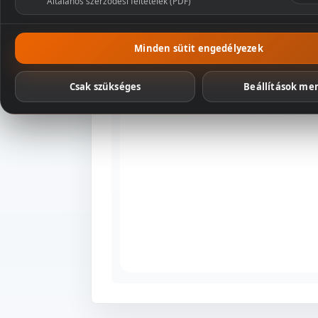
Általános szerződési feltételek (PDF)
Csomagaj
Minden sütit engedélyezek
Csak szükséges
Beállítások me