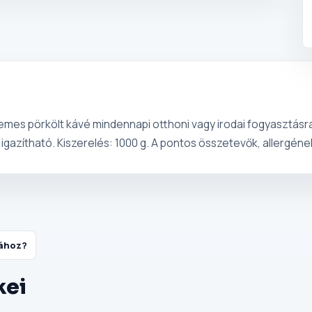
es pörkölt kávé mindennapi otthoni vagy irodai fogyasztásra
igazítható. Kiszerelés: 1000 g. A pontos összetevők, allergén
tához?
kei