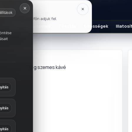
×
×
állítások
usztus 17-én, hétfőn adjuk fel.
K
Szószok és fűszerek
Tészták
Édességek
Illatos
döntése
ásait
g szemes kávé
italok
és fűszerek
yitás
ek
yitás
 és
yitás