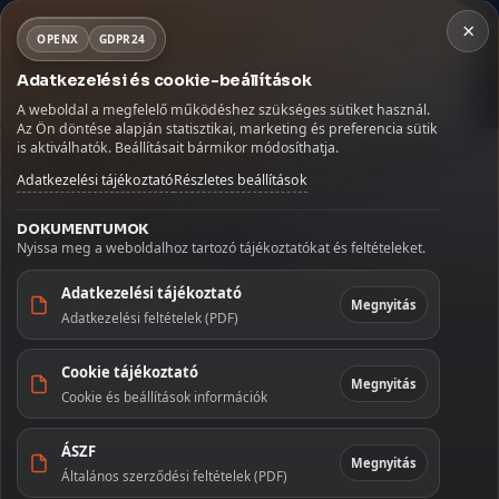
×
×
Fontos szállítási információ
NORSA CO BT
OPENX
GDPR24
×
Kosár
Szabadság miatt az augusztus 9–16. között leadott
Adatkezelési és cookie-beállítások
rendeléseket augusztus 17-én, hétfőn adjuk fel.
MENÜ
Kávé
Szörpök
Üdítők és italok
Szószok és fűszerek
Köszönjük megértését!
A weboldal a megfelelő működéshez szükséges sütiket használ.
Betöltés...
Az Ön döntése alapján statisztikai, marketing és preferencia sütik
Kezdőlap
🏠
is aktiválhatók. Beállításait bármikor módosíthatja.
Kezdőoldal
/
Üdítők és italok
/
Gyümölcsitalok
/
AVE Aloe Vera ital Alma 300 ml
Adatkezelési tájékoztató
Részletes beállítások
Szállítás
🚚
DOKUMENTUMOK
Fiókom
👤
Nyissa meg a weboldalhoz tartozó tájékoztatókat és feltételeket.
Kapcsolat
✉️
Adatkezelési tájékoztató
Megnyitás
Adatkezelési feltételek (PDF)
KATEGÓRIÁK
Cookie tájékoztató
Kávé
Megnyitás
Cookie és beállítások információk
Szörpök
ÁSZF
Megnyitás
Általános szerződési feltételek (PDF)
Üdítők és italok