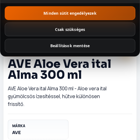
Szószok és
Minden sütit engedélyezek
fűszerek
Csak szükséges
Tészták
Beállítások mentése
Édességek
GYÜMÖLCSITALOK
AVE Aloe Vera ital
Illatosítók és
háztartás
Alma 300 ml
Csomagajánlatok
AVE Aloe Vera ital Alma 300 ml - Aloe vera ital
gyümölcsös ízesítéssel, hűtve különösen
frissítő.
MÁRKA
AVE