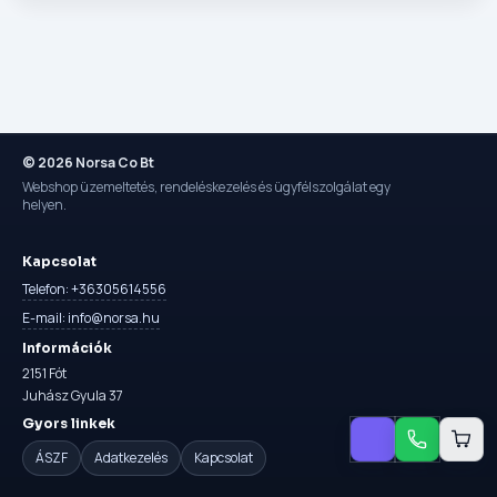
© 2026 Norsa Co Bt
Webshop üzemeltetés, rendeléskezelés és ügyfélszolgálat egy
helyen.
Kapcsolat
Telefon: +36305614556
E-mail: info@norsa.hu
Információk
2151 Fót
Juhász Gyula 37
Gyors linkek
ÁSZF
Adatkezelés
Kapcsolat