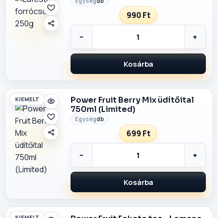
db
990 Ft
−
+
Kosárba
Power Fruit Berry Mix üdítőital
KIEMELT
750ml (Limited)
db
699 Ft
−
+
Kosárba
KIEMELT