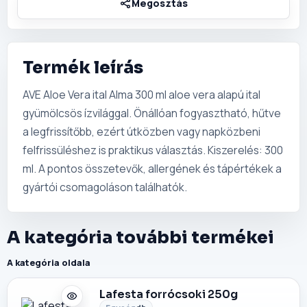
Termék leírás
AVE Aloe Vera ital Alma 300 ml aloe vera alapú ital
gyümölcsös ízvilággal. Önállóan fogyasztható, hűtve
a legfrissítőbb, ezért útközben vagy napközbeni
felfrissüléshez is praktikus választás. Kiszerelés: 300
ml. A pontos összetevők, allergének és tápértékek a
gyártói csomagoláson találhatók.
A kategória további termékei
A kategória oldala
Lafesta forrócsoki 250g