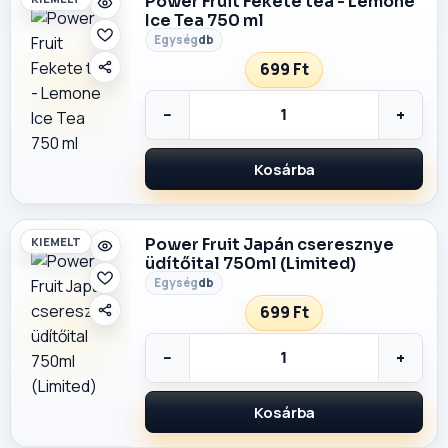
Power Fruit Fekete tea - Lemone
Ice Tea 750 ml
db
699 Ft
−
+
Kosárba
Power Fruit Japán cseresznye
KIEMELT
üdítőital 750ml (Limited)
db
699 Ft
−
+
Kosárba