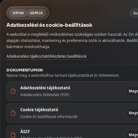
Fontos szállítási információ
Mit keresel ma?
NORSA CO BT
×
Kosár
Be
OPENX
GDPR24
Szabadság miatt az augusztus 9–16. között leadott rendeléseket aug
Adatkezelési és cookie-beállítások
Köszönjük megértését!
MENÜ
KATEGÓRIÁ
Kávé
Szörpök
Üdítők és italok
Betöltés...
A weboldal a megfelelő működéshez szükséges sütiket használ. Az Ön 
Kávé
Kezdőlap
🏠
alapján statisztikai, marketing és preferencia sütik is aktiválhatók. Beállít
Kezdőoldal
/
Illatosítók és háztartás
/
Alya Nature's Scents pálcá
bármikor módosíthatja.
Szállítás
🚚
Szörpök
Adatkezelési tájékoztató
Részletes beállítások
Fiókom
👤
Üdítők és 
DOKUMENTUMOK
Nyissa meg a weboldalhoz tartozó tájékoztatókat és feltételeket.
Kapcsolat
✉️
Szószok 
Adatkezelési tájékoztató
Megn
Adatkezelési feltételek (PDF)
Tészták
Cookie tájékoztató
Édesség
Megn
Cookie és beállítások információk
Illatosítók
háztartás
ÁSZF
Megn