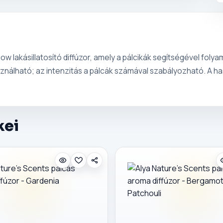
 lakásillatosító diffúzor, amely a pálcikák segítségével folyam
asználható; az intenzitás a pálcák számával szabályozható. A h
kei