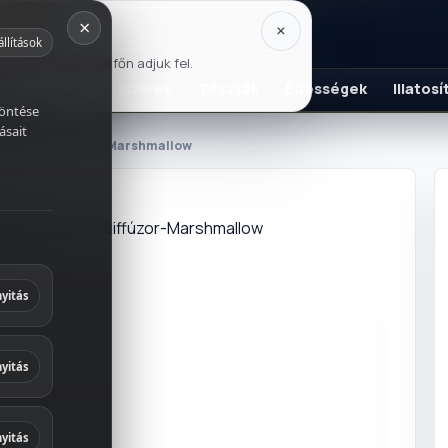
×
×
állítások
usztus 17-én, hétfőn adjuk fel.
K
Szószok és fűszerek
Tészták
Édességek
Illatos
döntése
ásait
s aroma diffúzor-Marshmallow
italok
és fűszerek
yitás
ek
yitás
 és
yitás