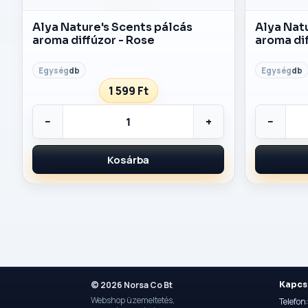
Alya Nature's Scents pálcás
Alya Nat
aroma diffúzor - Rose
aroma dif
db
db
1 599 Ft
−
+
−
Kosárba
© 2026 Norsa Co Bt
Kapcs
Webshop üzemeltetés,
Telefo