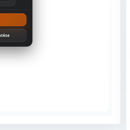
ánlatok
ntése