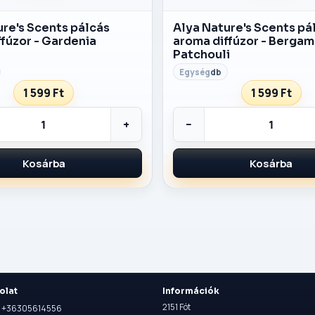
ure's Scents pálcás
Alya Nature's Scents pá
fúzor - Gardenia
aroma diffúzor - Bergam
Patchouli
db
1 599 Ft
1 599 Ft
+
−
Kosárba
Kosárba
olat
Információk
2151 Fót
n: +36305614556