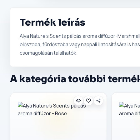
Termék leírás
Alya Nature's Scents pálcás aroma diffúzor-Marshmallow
előszoba, fürdőszoba vagy nappali illatosítására is h
csomagolásán találhatók.
A kategória további termé