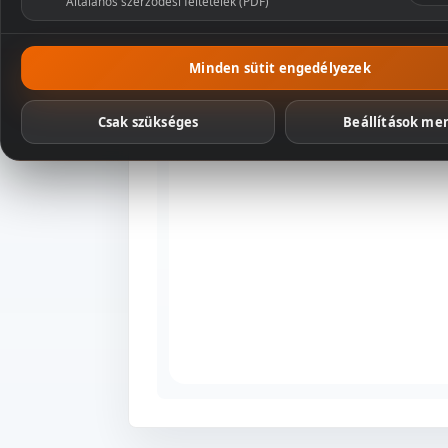
Általános szerződési feltételek (PDF)
Csomagaj
Minden sütit engedélyezek
Csak szükséges
Beállítások me