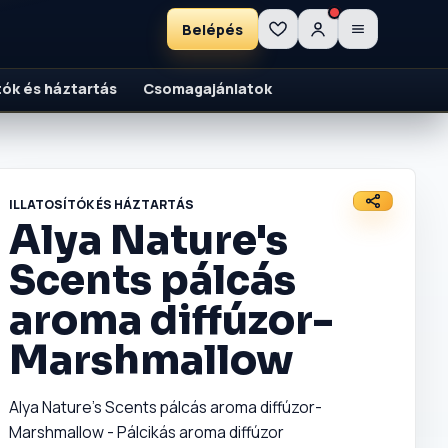
Belépés
ítók és háztartás
Csomagajánlatok
ILLATOSÍTÓK ÉS HÁZTARTÁS
Alya Nature's
Scents pálcás
aroma diffúzor-
Marshmallow
Alya Nature's Scents pálcás aroma diffúzor-
Marshmallow - Pálcikás aroma diffúzor