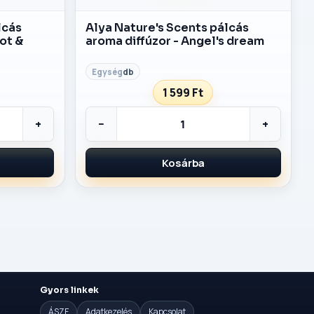
lcás
Alya Nature's Scents pálcás
ot &
aroma diffúzor - Angel's dream
db
1 599 Ft
+
−
+
Kosárba
Gyors linkek
ÁSZF
Adatkezelés
Kapcsolat