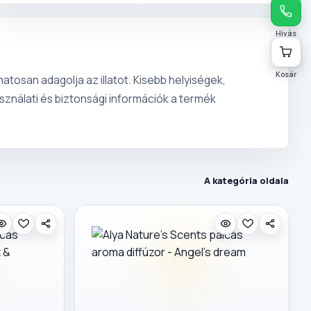
Hívás
Kosár
atosan adagolja az illatot. Kisebb helyiségek,
asználati és biztonsági információk a termék
A kategória oldala